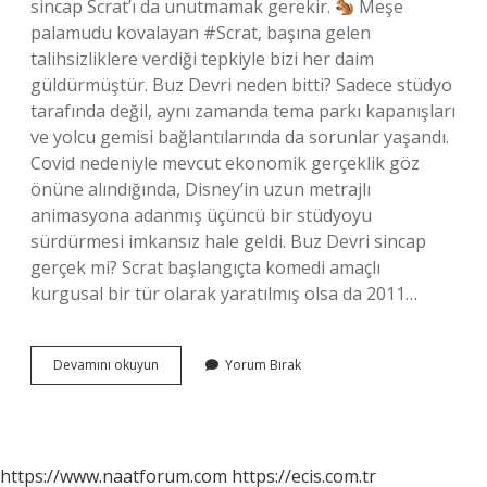
sincap Scrat’ı da unutmamak gerekir.
Meşe
palamudu kovalayan #Scrat, başına gelen
talihsizliklere verdiği tepkiyle bizi her daim
güldürmüştür. Buz Devri neden bitti? Sadece stüdyo
tarafında değil, aynı zamanda tema parkı kapanışları
ve yolcu gemisi bağlantılarında da sorunlar yaşandı.
Covid nedeniyle mevcut ekonomik gerçeklik göz
önüne alındığında, Disney’in uzun metrajlı
animasyona adanmış üçüncü bir stüdyoyu
sürdürmesi imkansız hale geldi. Buz Devri sincap
gerçek mi? Scrat başlangıçta komedi amaçlı
kurgusal bir tür olarak yaratılmış olsa da 2011…
Buz
Devamını okuyun
Yorum Bırak
Devri
Sonu
Nasıl
Bitti
https://www.naatforum.com
https://ecis.com.tr