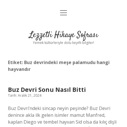
menüyü
Anasayfa
aç
Gizlilik Politikası
Lezzetli Hikaye Sofrası
Yasal Uyarı
Yemek kültürleriyle dolu keyifli bilgiler!
Hakkımızda
Etiket:
Buz devrindeki meşe palamudu hangi
hayvandır
Buz Devri Sonu Nasıl Bitti
Tarih: Aralık 21, 2024
Buz Devri’ndeki sincap neyin peşinde? Buz Devri
denince akla ilk gelen isimler mamut Manfred,
kaplan Diego ve tembel hayvan Sid olsa da kılıç dişli