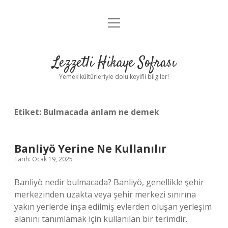
menüyü
Anasayfa
aç
Gizlilik Politikası
Lezzetli Hikaye Sofrası
Yasal Uyarı
Yemek kültürleriyle dolu keyifli bilgiler!
Hakkımızda
Etiket:
Bulmacada anlam ne demek
Banliyö Yerine Ne Kullanılır
Tarih: Ocak 19, 2025
Banliyö nedir bulmacada? Banliyö, genellikle şehir
merkezinden uzakta veya şehir merkezi sınırına
yakın yerlerde inşa edilmiş evlerden oluşan yerleşim
alanını tanımlamak için kullanılan bir terimdir.