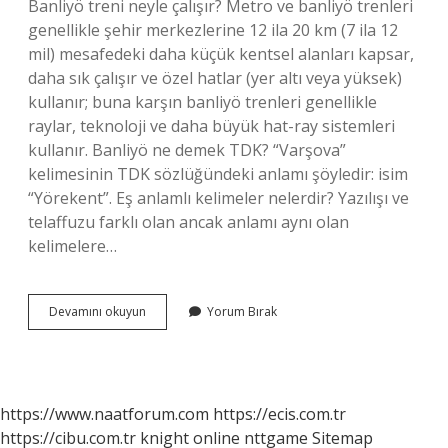
Banliyö treni neyle çalışır? Metro ve banliyö trenleri
genellikle şehir merkezlerine 12 ila 20 km (7 ila 12
mil) mesafedeki daha küçük kentsel alanları kapsar,
daha sık çalışır ve özel hatlar (yer altı veya yüksek)
kullanır; buna karşın banliyö trenleri genellikle
raylar, teknoloji ve daha büyük hat-ray sistemleri
kullanır. Banliyö ne demek TDK? “Varşova”
kelimesinin TDK sözlüğündeki anlamı şöyledir: isim
“Yörekent”. Eş anlamlı kelimeler nelerdir? Yazılışı ve
telaffuzu farklı olan ancak anlamı aynı olan
kelimelere…
Banliyö
Devamını okuyun
Yorum Bırak
Yerine
Ne
Kullanılır
https://www.naatforum.com
https://ecis.com.tr
https://cibu.com.tr
knight online
nttgame
Sitemap