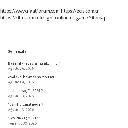
https://www.naatforum.com
https://ecis.com.tr
https://cibu.com.tr
knight online
nttgame
Sitemap
Sidebar
Son Yazılar
Bağımlılık tedavisi mümkün mü ?
Ağustos 6, 2026
Aval aval bakmak hakaret mi ?
Ağustos 4, 2026
1 kilo et kaç TL 2025 ?
Ağustos 3, 2026
1. sınıfta sanat nedir ?
Ağustos 3, 2026
1 kolide kaç su var ?
Temmuz 30, 2026