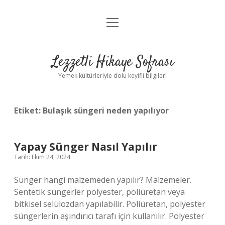
menüyü
Anasayfa
aç
Gizlilik Politikası
Lezzetli Hikaye Sofrası
Yasal Uyarı
Yemek kültürleriyle dolu keyifli bilgiler!
Hakkımızda
Etiket:
Bulaşık süngeri neden yapılıyor
Yapay Sünger Nasıl Yapılır
Tarih: Ekim 24, 2024
Sünger hangi malzemeden yapılır? Malzemeler.
Sentetik süngerler polyester, poliüretan veya
bitkisel selülozdan yapılabilir. Poliüretan, polyester
süngerlerin aşındırıcı tarafı için kullanılır. Polyester