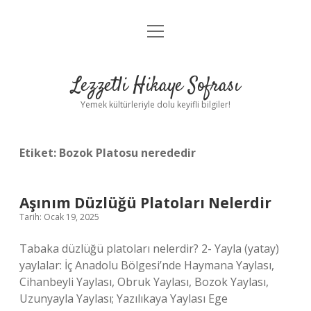
menüyü
Anasayfa
aç
Gizlilik Politikası
Lezzetli Hikaye Sofrası
Yasal Uyarı
Yemek kültürleriyle dolu keyifli bilgiler!
Hakkımızda
Etiket:
Bozok Platosu nerededir
Aşınım Düzlüğü Platoları Nelerdir
Tarih: Ocak 19, 2025
Tabaka düzlüğü platoları nelerdir? 2- Yayla (yatay)
yaylalar: İç Anadolu Bölgesi’nde Haymana Yaylası,
Cihanbeyli Yaylası, Obruk Yaylası, Bozok Yaylası,
Uzunyayla Yaylası; Yazılıkaya Yaylası Ege