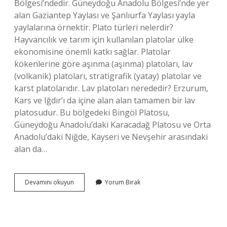
Bölgesi’ndedir. Güneydoğu Anadolu Bölgesi’nde yer
alan Gaziantep Yaylası ve Şanlıurfa Yaylası yayla
yaylalarına örnektir. Plato türleri nelerdir?
Hayvancılık ve tarım için kullanılan platolar ülke
ekonomisine önemli katkı sağlar. Platolar
kökenlerine göre aşınma (aşınma) platoları, lav
(volkanik) platoları, stratigrafik (yatay) platolar ve
karst platolarıdır. Lav platoları nerededir? Erzurum,
Kars ve Iğdır’ı da içine alan alan tamamen bir lav
platosudur. Bu bölgedeki Bingöl Platosu,
Güneydoğu Anadolu’daki Karacadağ Platosu ve Orta
Anadolu’daki Niğde, Kayseri ve Nevşehir arasındaki
alan da…
Aşınım
Devamını okuyun
Yorum Bırak
Düzlüğü
Platoları
Nelerdir