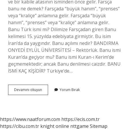
ve bir kabile atasının isminden önce gelir. Farsça
banu ne demek? Farsçada “büyük hanım”, “prenses”
veya “kraliçe” anlamına gelir. Farsçada “büyük
hanım”, “prenses” veya “kraliçe” anlamına gelir.
Banu Türk ismi mi? Dilimize Farsçadan giren Banu
kelimesi 15. yüzyılda edebiyata girmiştir. Bu isim
İran’da da yaygındır. Banu açılımı nedir? BANDIRMA
ONYEDİ EYLÜL ÜNİVERSİTESİ – Rektörlük. Banu ismi
Kuran’da geçiyor mu? Banu ismi Kuran-ı Kerim’de
geçmemektedir; ancak Banu denilmesi caizdir. BANU
İSMİ KAÇ KİŞİDİR? Türkiye’de…
Banu
Devamını okuyun
Yorum Bırak
Hangi
Köken
https://www.naatforum.com
https://ecis.com.tr
https://cibu.com.tr
knight online
nttgame
Sitemap