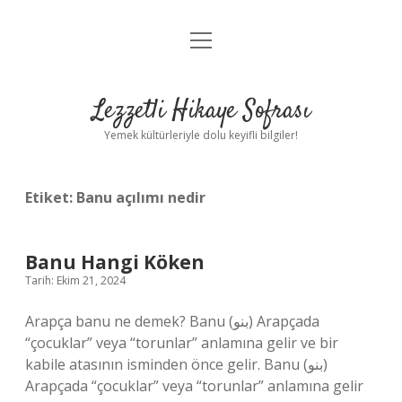
menüyü
Anasayfa
aç
Gizlilik Politikası
Lezzetli Hikaye Sofrası
Yasal Uyarı
Yemek kültürleriyle dolu keyifli bilgiler!
Hakkımızda
Etiket:
Banu açılımı nedir
Banu Hangi Köken
Tarih: Ekim 21, 2024
Arapça banu ne demek? Banu (بنو) Arapçada
“çocuklar” veya “torunlar” anlamına gelir ve bir
kabile atasının isminden önce gelir. Banu (بنو)
Arapçada “çocuklar” veya “torunlar” anlamına gelir