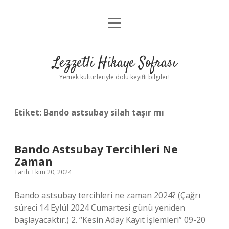
menüyü
Anasayfa
aç
Gizlilik Politikası
Lezzetli Hikaye Sofrası
Yasal Uyarı
Yemek kültürleriyle dolu keyifli bilgiler!
Hakkımızda
Etiket:
Bando astsubay silah taşır mı
Bando Astsubay Tercihleri Ne
Zaman
Tarih: Ekim 20, 2024
Bando astsubay tercihleri ne zaman 2024? (Çağrı
süreci 14 Eylül 2024 Cumartesi günü yeniden
başlayacaktır.) 2. “Kesin Aday Kayıt İşlemleri” 09-20