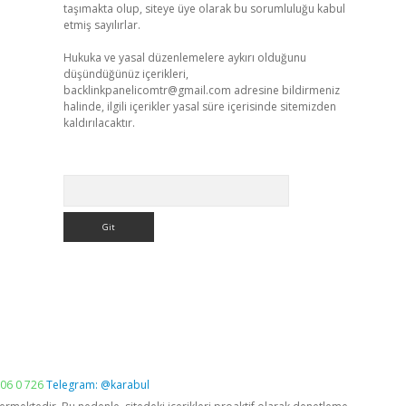
taşımakta olup, siteye üye olarak bu sorumluluğu kabul
etmiş sayılırlar.
Hukuka ve yasal düzenlemelere aykırı olduğunu
düşündüğünüz içerikleri,
backlinkpanelicomtr@gmail.com
adresine bildirmeniz
halinde, ilgili içerikler yasal süre içerisinde sitemizden
kaldırılacaktır.
Arama
06 0 726
Telegram: @karabul