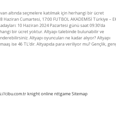
nvan altında seçmelere katılmak için herhangi bir ücret
i: 8 Haziran Cumartesi, 17:00 FUTBOL AKADEMİSİ Türkiye – E
dayları: 10 Haziran 2024 Pazartesi günü saat 09:30’da
rhangi bir ücret yoktur. Altyapı talebinde bulunabilir ve
rebilirsiniz. Altyapı oyuncuları ne kadar alıyor? Altyapı
aaş ise 46 TL’dir. Altyapıda para veriliyor mu? Gençlik, gen
s://cibu.com.tr
knight online
nttgame
Sitemap