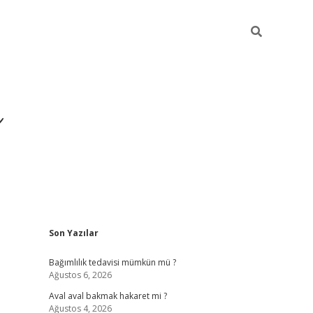
ı
Sidebar
Son Yazılar
betexper giriş
betex
Bağımlılık tedavisi mümkün mü ?
Ağustos 6, 2026
Aval aval bakmak hakaret mi ?
Ağustos 4, 2026