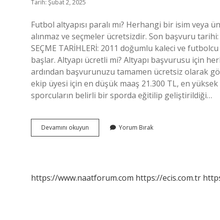
Tarih: Şubat 2, 2025
Futbol altyapısı paralı mı? Herhangi bir isim veya ü
alınmaz ve seçmeler ücretsizdir. Son başvuru tarih
SEÇME TARİHLERİ: 2011 doğumlu kaleci ve futbolcu a
başlar. Altyapı ücretli mi? Altyapı başvurusu için he
ardından başvurunuzu tamamen ücretsiz olarak gönde
ekip üyesi için en düşük maaş 21.300 TL, en yüksek m
sporcuların belirli bir sporda eğitilip geliştirildiği…
Altyapılar
Devamını okuyun
Yorum Bırak
Paralı
Mı
https://www.naatforum.com
https://ecis.com.tr
http