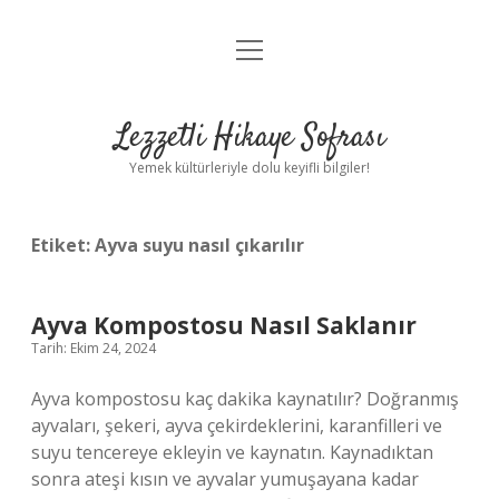
menüyü
Anasayfa
aç
Gizlilik Politikası
Lezzetli Hikaye Sofrası
Yasal Uyarı
Yemek kültürleriyle dolu keyifli bilgiler!
Hakkımızda
Etiket:
Ayva suyu nasıl çıkarılır
Ayva Kompostosu Nasıl Saklanır
Tarih: Ekim 24, 2024
Ayva kompostosu kaç dakika kaynatılır? Doğranmış
ayvaları, şekeri, ayva çekirdeklerini, karanfilleri ve
suyu tencereye ekleyin ve kaynatın. Kaynadıktan
sonra ateşi kısın ve ayvalar yumuşayana kadar