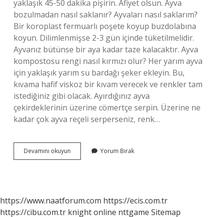
yaklaşık 45-50 dakika pişirin. Afiyet olsun. Ayva
bozulmadan nasıl saklanır? Ayvaları nasıl saklarım?
Bir koroplast fermuarlı poşete koyup buzdolabına
koyun. Dilimlenmişse 2-3 gün içinde tüketilmelidir.
Ayvanız bütünse bir aya kadar taze kalacaktır. Ayva
kompostosu rengi nasıl kırmızı olur? Her yarım ayva
için yaklaşık yarım su bardağı şeker ekleyin. Bu,
kıvama hafif viskoz bir kıvam verecek ve renkler tam
istediğiniz gibi olacak. Ayırdığınız ayva
çekirdeklerinin üzerine cömertçe serpin. Üzerine ne
kadar çok ayva reçeli serperseniz, renk…
Ayva
Devamını okuyun
Yorum Bırak
Kompostosu
Nasıl
Saklanır
https://www.naatforum.com
https://ecis.com.tr
https://cibu.com.tr
knight online
nttgame
Sitemap