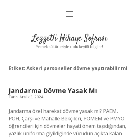
menüyü
Anasayfa
aç
Gizlilik Politikası
Lezzetli Hikaye Sofrası
Yasal Uyarı
Yemek kültürleriyle dolu keyifli bilgiler!
Hakkımızda
Etiket:
Askeri personeller dövme yaptırabilir mi
Jandarma Dövme Yasak Mı
Tarih: Aralık 3, 2024
Jandarma özel harekat dövme yasak mı? PAEM,
PÖH, Çarşı ve Mahalle Bekçileri, POMEM ve PMYO
öğrencileri için dövmeler hayati önem taşıdığından,
yazlık üniforma giyildiğinde vücudun açıkta kalan