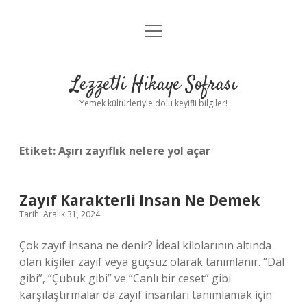
menüyü
Anasayfa
aç
Gizlilik Politikası
Lezzetli Hikaye Sofrası
Yasal Uyarı
Yemek kültürleriyle dolu keyifli bilgiler!
Hakkımızda
Etiket:
Aşırı zayıflık nelere yol açar
Zayıf Karakterli Insan Ne Demek
Tarih: Aralık 31, 2024
Çok zayıf insana ne denir? İdeal kilolarının altında
olan kişiler zayıf veya güçsüz olarak tanımlanır. “Dal
gibi”, “Çubuk gibi” ve “Canlı bir ceset” gibi
karşılaştırmalar da zayıf insanları tanımlamak için