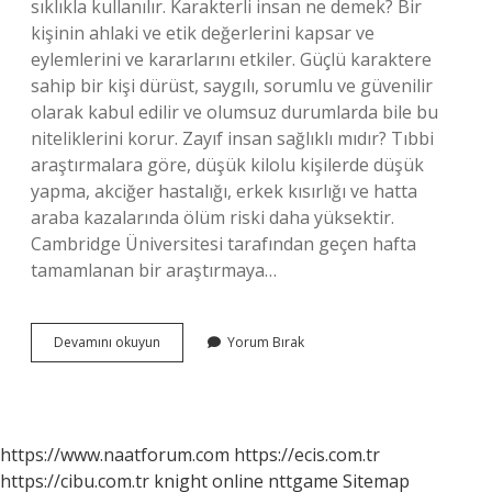
sıklıkla kullanılır. Karakterli insan ne demek? Bir
kişinin ahlaki ve etik değerlerini kapsar ve
eylemlerini ve kararlarını etkiler. Güçlü karaktere
sahip bir kişi dürüst, saygılı, sorumlu ve güvenilir
olarak kabul edilir ve olumsuz durumlarda bile bu
niteliklerini korur. Zayıf insan sağlıklı mıdır? Tıbbi
araştırmalara göre, düşük kilolu kişilerde düşük
yapma, akciğer hastalığı, erkek kısırlığı ve hatta
araba kazalarında ölüm riski daha yüksektir.
Cambridge Üniversitesi tarafından geçen hafta
tamamlanan bir araştırmaya…
Zayıf
Devamını okuyun
Yorum Bırak
Karakterli
Insan
Ne
Demek
https://www.naatforum.com
https://ecis.com.tr
https://cibu.com.tr
knight online
nttgame
Sitemap