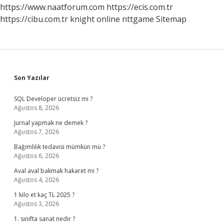
https://www.naatforum.com
https://ecis.com.tr
https://cibu.com.tr
knight online
nttgame
Sitemap
Sidebar
Son Yazılar
SQL Developer ücretsiz mi ?
Ağustos 8, 2026
Jurnal yapmak ne demek ?
Ağustos 7, 2026
Bağımlılık tedavisi mümkün mü ?
Ağustos 6, 2026
Aval aval bakmak hakaret mi ?
Ağustos 4, 2026
1 kilo et kaç TL 2025 ?
Ağustos 3, 2026
1. sınıfta sanat nedir ?