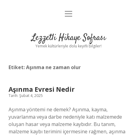
menüyü
Anasayfa
aç
Gizlilik Politikası
Lezzetli Hikaye Sofrası
Yasal Uyarı
Yemek kültürleriyle dolu keyifli bilgiler!
Hakkımızda
Etiket:
Aşınma ne zaman olur
Aşınma Evresi Nedir
Tarih: Şubat 4, 2025
Aşınma yöntemi ne demek? Aşınma, kayma,
yuvarlanma veya darbe nedeniyle katı malzemede
oluşan hasar veya malzeme kaybıdır. Bu tanım,
malzeme kaybı terimini içermesine rağmen, aşınma