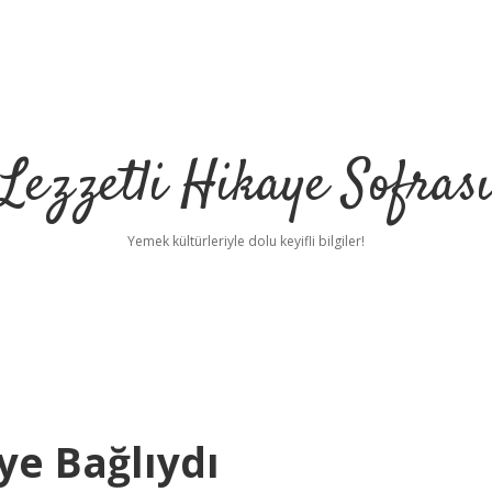
Lezzetli Hikaye Sofras
Yemek kültürleriyle dolu keyifli bilgiler!
ye Bağlıydı