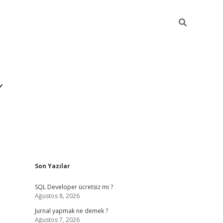
ı
Sidebar
Son Yazılar
betexper gir
SQL Developer ücretsiz mi ?
Ağustos 8, 2026
Jurnal yapmak ne demek ?
Ağustos 7, 2026