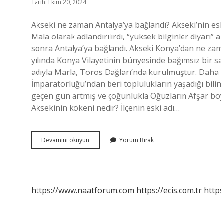
Tarih: Ekim 20, 2024
Akseki ne zaman Antalya’ya bağlandı? Akseki’nin esk
Mala olarak adlandırılırdı, “yüksek bilginler diyarı” 
sonra Antalya’ya bağlandı. Akseki Konya’dan ne zama
yılında Konya Vilayetinin bünyesinde bağımsız bir sa
adıyla Marla, Toros Dağları’nda kurulmuştur. Daha
İmparatorluğu’ndan beri toplulukların yaşadığı bili
geçen gün artmış ve çoğunlukla Oğuzların Afşar bo
Aksekinin kökeni nedir? İlçenin eski adı…
Akseki
Devamını okuyun
Yorum Bırak
Eskiden
Nereye
Bağlıydı
https://www.naatforum.com
https://ecis.com.tr
http