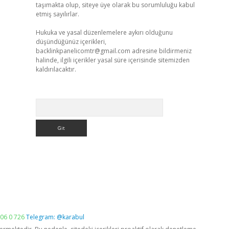
taşımakta olup, siteye üye olarak bu sorumluluğu kabul
etmiş sayılırlar.
Hukuka ve yasal düzenlemelere aykırı olduğunu
düşündüğünüz içerikleri,
backlinkpanelicomtr@gmail.com
adresine bildirmeniz
halinde, ilgili içerikler yasal süre içerisinde sitemizden
kaldırılacaktır.
Arama
06 0 726
Telegram: @karabul