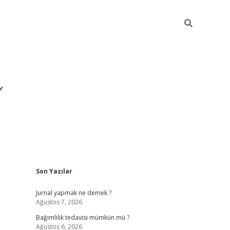
ı
Sidebar
Son Yazılar
betexper gir
Jurnal yapmak ne demek ?
Ağustos 7, 2026
Bağımlılık tedavisi mümkün mü ?
Ağustos 6, 2026