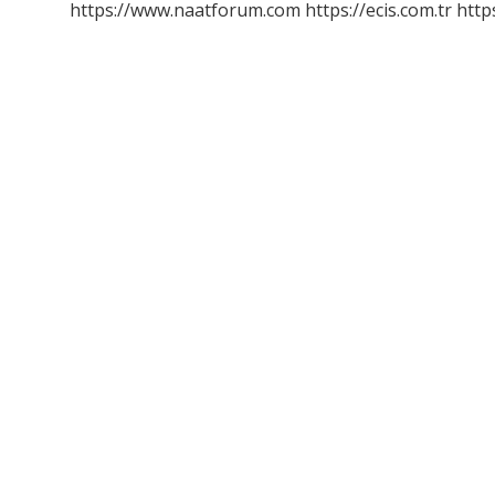
https://www.naatforum.com
https://ecis.com.tr
http
Biri
Nedir