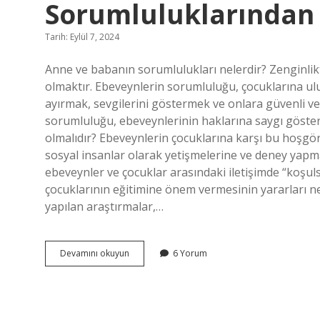
Sorumluluklarından 
Tarih: Eylül 7, 2024
Anne ve babanın sorumlulukları nelerdir? Zenginlikt
olmaktır. Ebeveynlerin sorumluluğu, çocuklarına ul
ayırmak, sevgilerini göstermek ve onlara güvenli ve
sorumluluğu, ebeveynlerinin haklarına saygı göster
olmalıdır? Ebeveynlerin çocuklarına karşı bu hoşgö
sosyal insanlar olarak yetişmelerine ve deney yap
ebeveynler ve çocuklar arasındaki iletişimde “koşul
çocuklarının eğitimine önem vermesinin yararları ne
yapılan araştırmalar,…
Anne
Devamını okuyun
6 Yorum
Ve
Babaların
En
Önemli
Sorumluluklarından