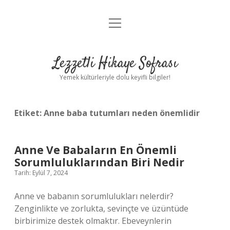
menüyü
Anasayfa
aç
Gizlilik Politikası
Lezzetli Hikaye Sofrası
Yasal Uyarı
Yemek kültürleriyle dolu keyifli bilgiler!
Hakkımızda
Etiket:
Anne baba tutumları neden önemlidir
Anne Ve Babaların En Önemli
Sorumluluklarından Biri Nedir
Tarih: Eylül 7, 2024
Anne ve babanın sorumlulukları nelerdir?
Zenginlikte ve zorlukta, sevinçte ve üzüntüde
birbirimize destek olmaktır. Ebeveynlerin