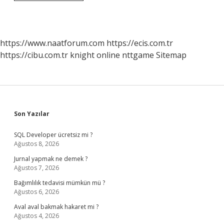
Ve
Babaların
En
Önemli
Sorumluluklarından
https://www.naatforum.com
https://ecis.com.tr
Biri
https://cibu.com.tr
knight online
nttgame
Sitemap
Nedir
Sidebar
Son Yazılar
SQL Developer ücretsiz mi ?
Ağustos 8, 2026
Jurnal yapmak ne demek ?
Ağustos 7, 2026
Bağımlılık tedavisi mümkün mü ?
Ağustos 6, 2026
Aval aval bakmak hakaret mi ?
Ağustos 4, 2026