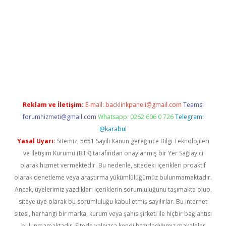
per giriş
betexper.xyz
Reklam ve İletişim:
E-mail:
backlinkpaneli@gmail.com
Teams:
forumhizmeti@gmail.com
Whatsapp: 0262 606 0 726
Telegram:
@karabul
Yasal Uyarı:
Sitemiz, 5651 Sayılı Kanun gereğince Bilgi Teknolojileri
ve İletişim Kurumu (BTK) tarafından onaylanmış bir Yer Sağlayıcı
olarak hizmet vermektedir. Bu nedenle, sitedeki içerikleri proaktif
olarak denetleme veya araştırma yükümlülüğümüz bulunmamaktadır.
Ancak, üyelerimiz yazdıkları içeriklerin sorumluluğunu taşımakta olup,
siteye üye olarak bu sorumluluğu kabul etmiş sayılırlar. Bu internet
sitesi, herhangi bir marka, kurum veya şahıs şirketi ile hiçbir bağlantısı
bulunmamaktadır. Sitede yalnızca kendi hazırladığımız makaleler