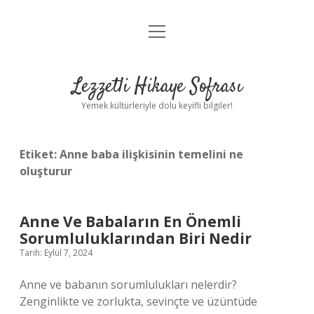
menüyü
Anasayfa
aç
Gizlilik Politikası
Lezzetli Hikaye Sofrası
Yasal Uyarı
Yemek kültürleriyle dolu keyifli bilgiler!
Hakkımızda
Etiket:
Anne baba ilişkisinin temelini ne
oluşturur
Anne Ve Babaların En Önemli
Sorumluluklarından Biri Nedir
Tarih: Eylül 7, 2024
Anne ve babanın sorumlulukları nelerdir?
Zenginlikte ve zorlukta, sevinçte ve üzüntüde