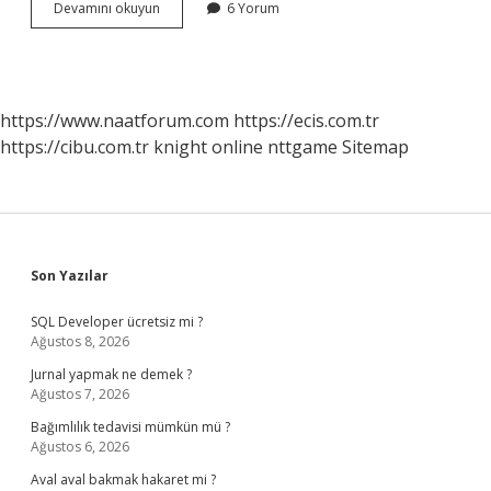
Anne
Devamını okuyun
6 Yorum
Ve
Babaların
En
Önemli
Sorumluluklarından
https://www.naatforum.com
https://ecis.com.tr
Biri
https://cibu.com.tr
knight online
nttgame
Sitemap
Nedir
Sidebar
Son Yazılar
SQL Developer ücretsiz mi ?
Ağustos 8, 2026
Jurnal yapmak ne demek ?
Ağustos 7, 2026
Bağımlılık tedavisi mümkün mü ?
Ağustos 6, 2026
Aval aval bakmak hakaret mi ?