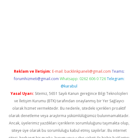
per giriş
betexper.xyz
Reklam ve İletişim:
E-mail:
backlinkpaneli@gmail.com
Teams:
forumhizmeti@gmail.com
Whatsapp: 0262 606 0 726
Telegram:
@karabul
Yasal Uyarı:
Sitemiz, 5651 Sayılı Kanun gereğince Bilgi Teknolojileri
ve İletişim Kurumu (BTK) tarafından onaylanmış bir Yer Sağlayıcı
olarak hizmet vermektedir. Bu nedenle, sitedeki içerikleri proaktif
olarak denetleme veya araştırma yükümlülüğümüz bulunmamaktadır.
Ancak, üyelerimiz yazdıkları içeriklerin sorumluluğunu taşımakta olup,
siteye üye olarak bu sorumluluğu kabul etmiş sayılırlar. Bu internet
sitesi, herhangi bir marka, kurum veya şahıs şirketi ile hiçbir bağlantısı