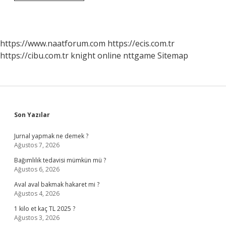
Ve
Babaların
En
Önemli
Sorumluluklarından
https://www.naatforum.com
https://ecis.com.tr
Biri
https://cibu.com.tr
knight online
nttgame
Sitemap
Nedir
Sidebar
Son Yazılar
Jurnal yapmak ne demek ?
Ağustos 7, 2026
Bağımlılık tedavisi mümkün mü ?
Ağustos 6, 2026
Aval aval bakmak hakaret mi ?
Ağustos 4, 2026
1 kilo et kaç TL 2025 ?
Ağustos 3, 2026