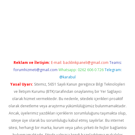
per giriş
betexper.xyz
Reklam ve İletişim:
E-mail:
backlinkpaneli@gmail.com
Teams:
forumhizmeti@gmail.com
Whatsapp: 0262 606 0 726
Telegram:
@karabul
Yasal Uyarı:
Sitemiz, 5651 Sayılı Kanun gereğince Bilgi Teknolojileri
ve İletişim Kurumu (BTK) tarafından onaylanmış bir Yer Sağlayıcı
olarak hizmet vermektedir. Bu nedenle, sitedeki içerikleri proaktif
olarak denetleme veya araştırma yükümlülüğümüz bulunmamaktadır.
Ancak, üyelerimiz yazdıkları içeriklerin sorumluluğunu taşımakta olup,
siteye üye olarak bu sorumluluğu kabul etmiş sayılırlar. Bu internet
sitesi, herhangi bir marka, kurum veya şahıs şirketi ile hiçbir bağlantısı
bulunmamaktadır. Sitede yalnızca kendi hazırladığımız makaleler