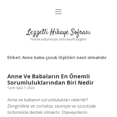
menüyü
Anasayfa
aç
Gizlilik Politikası
Lezzetli Hikaye Sofrası
Yasal Uyarı
Yemek kültürleriyle dolu keyifli bilgiler!
Hakkımızda
Etiket:
Anne baba çocuk ilişkileri nasıl olmalıdır
Anne Ve Babaların En Önemli
Sorumluluklarından Biri Nedir
Tarih: Eylül 7, 2024
Anne ve babanın sorumlulukları nelerdir?
Zenginlikte ve zorlukta, sevinçte ve üzüntüde
birbirimize destek olmaktır. Ebeveynlerin