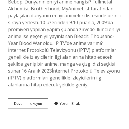
Bebop. Dünyanın en iyi anime hangisi? Fullmetal
Alchemist: Brotherhood, MyAnimeList tarafından
paylaşılan dünyanın en iyi animeleri listesinde birinci
sıraya yerleşti. 10 üzerinden 9.10 puanla, 2009’da
prömiyeri yapılan yapım şu anda zirvede. İkinci en iyi
anime ise geçen yıl yayınlanan Bleach: Thousand-
Year Blood War oldu. IP TV’de anime var mı?
İnternet Protokolü Televizyonu (IPTV) platformları
genellikle izleyicilerin ilgi alanlarına hitap edecek
şekilde geniş bir anime, manga ve çizgi dizi seçkisi
sunar.16 Aralık 2023İnternet Protokolü Televizyonu
(IPTV) platformları genellikle izleyicilerin ilgi
alanlarına hitap edecek şekilde geniş…
Anime
Devamını okuyun
Yorum Bırak
Hangi
Uygulamada
Izlenir