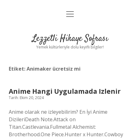
menüyü
Anasayfa
aç
Gizlilik Politikası
Lezzetli Hikaye Sofrası
Yasal Uyarı
Yemek kültürleriyle dolu keyifli bilgiler!
Hakkımızda
Etiket:
Animaker ücretsiz mi
Anime Hangi Uygulamada Izlenir
Tarih: Ekim 20, 2024
Anime olarak ne izleyebilirim? En İyi Anime
DizileriDeath Note.Attack on
Titan.Castlevania.Fullmetal Alchemist:
Brotherhood.One Piece.Hunter x Hunter.Cowboy