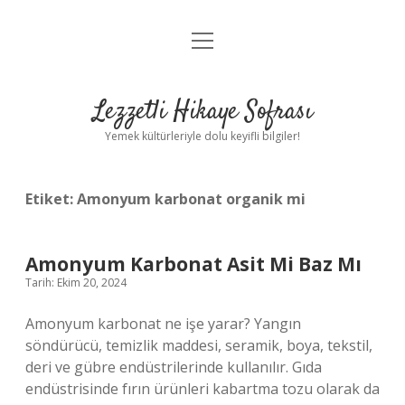
menüyü
Anasayfa
aç
Gizlilik Politikası
Lezzetli Hikaye Sofrası
Yasal Uyarı
Yemek kültürleriyle dolu keyifli bilgiler!
Hakkımızda
Etiket:
Amonyum karbonat organik mi
Amonyum Karbonat Asit Mi Baz Mı
Tarih: Ekim 20, 2024
Amonyum karbonat ne işe yarar? Yangın
söndürücü, temizlik maddesi, seramik, boya, tekstil,
deri ve gübre endüstrilerinde kullanılır. Gıda
endüstrisinde fırın ürünleri kabartma tozu olarak da