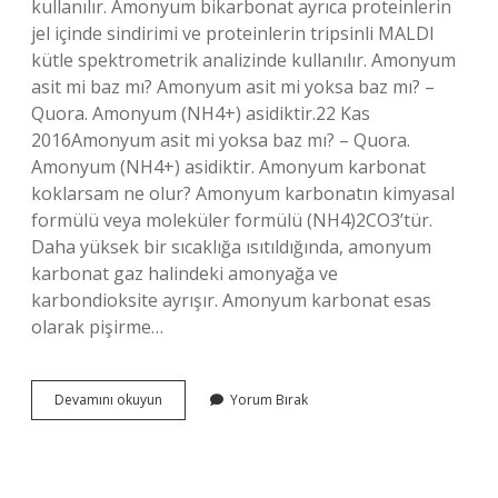
kullanılır. Amonyum bikarbonat ayrıca proteinlerin
jel içinde sindirimi ve proteinlerin tripsinli MALDI
kütle spektrometrik analizinde kullanılır. Amonyum
asit mi baz mı? Amonyum asit mi yoksa baz mı? –
Quora. Amonyum (NH4+) asidiktir.22 Kas
2016Amonyum asit mi yoksa baz mı? – Quora.
Amonyum (NH4+) asidiktir. Amonyum karbonat
koklarsam ne olur? Amonyum karbonatın kimyasal
formülü veya moleküler formülü (NH4)2CO3’tür.
Daha yüksek bir sıcaklığa ısıtıldığında, amonyum
karbonat gaz halindeki amonyağa ve
karbondioksite ayrışır. Amonyum karbonat esas
olarak pişirme…
Amonyum
Devamını okuyun
Yorum Bırak
Karbonat
Asit
Mi
Baz