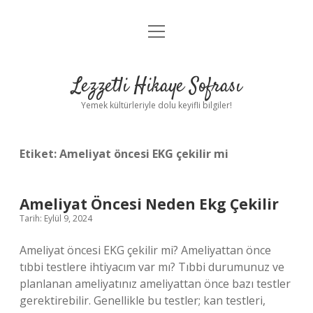
menüyü
Anasayfa
aç
Gizlilik Politikası
Lezzetli Hikaye Sofrası
Yasal Uyarı
Yemek kültürleriyle dolu keyifli bilgiler!
Hakkımızda
Etiket:
Ameliyat öncesi EKG çekilir mi
Ameliyat Öncesi Neden Ekg Çekilir
Tarih: Eylül 9, 2024
Ameliyat öncesi EKG çekilir mi? Ameliyattan önce
tıbbi testlere ihtiyacım var mı? Tıbbi durumunuz ve
planlanan ameliyatınız ameliyattan önce bazı testler
gerektirebilir. Genellikle bu testler; kan testleri,