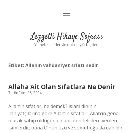
menüyü
Anasayfa
aç
Gizlilik Politikası
Lezzetli Hikaye Sofrası
Yasal Uyarı
Yemek kültürleriyle dolu keyifli bilgiler!
Hakkımızda
Etiket:
Allahın vahdaniyet sıfatı nedir
Allaha Ait Olan Sıfatlara Ne Denir
Tarih: Ekim 26, 2024
Allah’ın sıfatları ne demek? İslam dininin
ilahiyatçılarına göre Allah’ın sıfatları, Allah’ın genel
olarak sahip olduğuna inanılan niteliklere verilen
isimlerdir; buna O’nun özü ve somutluğu da dahildir.