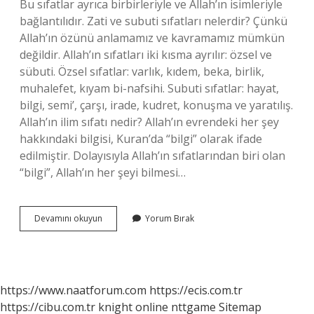
Bu sıfatlar ayrıca birbirleriyle ve Allah’ın isimleriyle
bağlantılıdır. Zati ve subuti sıfatları nelerdir? Çünkü
Allah’ın özünü anlamamız ve kavramamız mümkün
değildir. Allah’ın sıfatları iki kısma ayrılır: özsel ve
sübuti. Özsel sıfatlar: varlık, kıdem, beka, birlik,
muhalefet, kıyam bi-nafsihi. Subuti sıfatlar: hayat,
bilgi, semi’, çarşı, irade, kudret, konuşma ve yaratılış.
Allah’ın ilim sıfatı nedir? Allah’ın evrendeki her şey
hakkındaki bilgisi, Kuran’da “bilgi” olarak ifade
edilmiştir. Dolayısıyla Allah’ın sıfatlarından biri olan
“bilgi”, Allah’ın her şeyi bilmesi…
Allaha
Devamını okuyun
Yorum Bırak
Ait
Olan
Sıfatlara
Ne
Denir
https://www.naatforum.com
https://ecis.com.tr
https://cibu.com.tr
knight online
nttgame
Sitemap