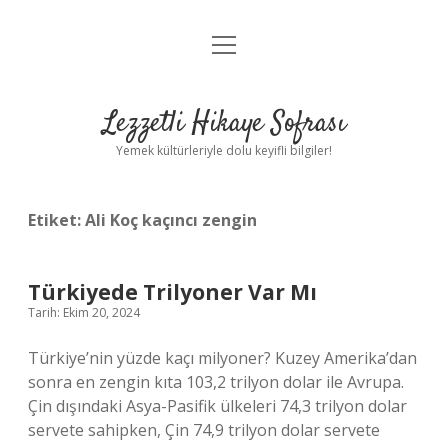
menüyü
Anasayfa
aç
Gizlilik Politikası
Lezzetli Hikaye Sofrası
Yasal Uyarı
Yemek kültürleriyle dolu keyifli bilgiler!
Hakkımızda
Etiket:
Ali Koç kaçıncı zengin
Türkiyede Trilyoner Var Mı
Tarih: Ekim 20, 2024
Türkiye’nin yüzde kaçı milyoner? Kuzey Amerika’dan
sonra en zengin kıta 103,2 trilyon dolar ile Avrupa.
Çin dışındaki Asya-Pasifik ülkeleri 74,3 trilyon dolar
servete sahipken, Çin 74,9 trilyon dolar servete