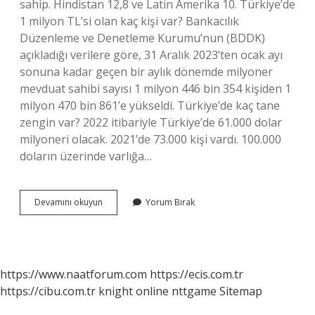
sahip. Hindistan 12,8 ve Latin Amerika 10. Türkiye’de
1 milyon TL’si olan kaç kişi var? Bankacılık
Düzenleme ve Denetleme Kurumu’nun (BDDK)
açıkladığı verilere göre, 31 Aralık 2023’ten ocak ayı
sonuna kadar geçen bir aylık dönemde milyoner
mevduat sahibi sayısı 1 milyon 446 bin 354 kişiden 1
milyon 470 bin 861’e yükseldi. Türkiye’de kaç tane
zengin var? 2022 itibariyle Türkiye’de 61.000 dolar
milyoneri olacak. 2021’de 73.000 kişi vardı. 100.000
doların üzerinde varlığa…
Türkiyede
Devamını okuyun
Yorum Bırak
Trilyoner
Var
Mı
https://www.naatforum.com
https://ecis.com.tr
https://cibu.com.tr
knight online
nttgame
Sitemap