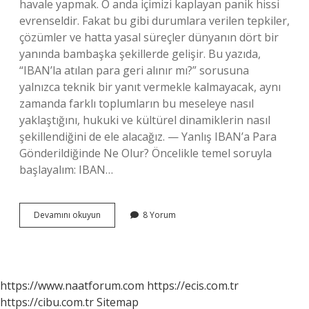
havale yapmak. O anda içimizi kaplayan panik hissi
evrenseldir. Fakat bu gibi durumlara verilen tepkiler,
çözümler ve hatta yasal süreçler dünyanın dört bir
yanında bambaşka şekillerde gelişir. Bu yazıda,
“IBAN’la atılan para geri alınır mı?” sorusuna
yalnızca teknik bir yanıt vermekle kalmayacak, aynı
zamanda farklı toplumların bu meseleye nasıl
yaklaştığını, hukuki ve kültürel dinamiklerin nasıl
şekillendiğini de ele alacağız. — Yanlış IBAN’a Para
Gönderildiğinde Ne Olur? Öncelikle temel soruyla
başlayalım: IBAN…
Ibanla
Devamını okuyun
8 Yorum
atılan
para
geri
alınır
mı
https://www.naatforum.com
https://ecis.com.tr
?
https://cibu.com.tr
Sitemap