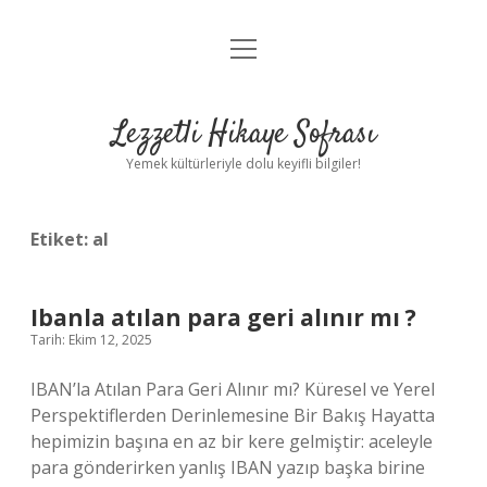
menüyü
Anasayfa
aç
Gizlilik Politikası
Lezzetli Hikaye Sofrası
Yasal Uyarı
Yemek kültürleriyle dolu keyifli bilgiler!
Hakkımızda
Etiket:
al
Ibanla atılan para geri alınır mı ?
Tarih: Ekim 12, 2025
IBAN’la Atılan Para Geri Alınır mı? Küresel ve Yerel
Perspektiflerden Derinlemesine Bir Bakış Hayatta
hepimizin başına en az bir kere gelmiştir: aceleyle
para gönderirken yanlış IBAN yazıp başka birine