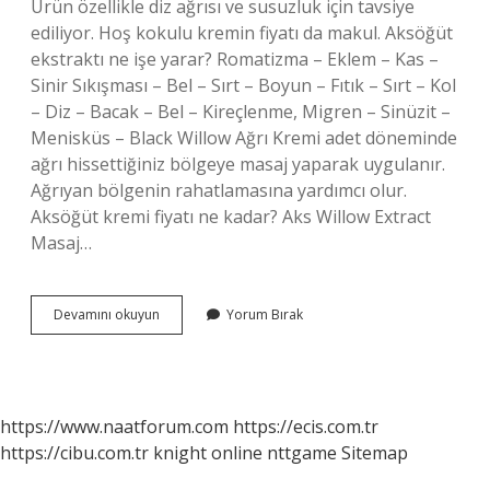
Ürün özellikle diz ağrısı ve susuzluk için tavsiye
ediliyor. Hoş kokulu kremin fiyatı da makul. Aksöğüt
ekstraktı ne işe yarar? Romatizma – Eklem – Kas –
Sinir Sıkışması – Bel – Sırt – Boyun – Fıtık – Sırt – Kol
– Diz – Bacak – Bel – Kireçlenme, Migren – Sinüzit –
Menisküs – Black Willow Ağrı Kremi adet döneminde
ağrı hissettiğiniz bölgeye masaj yaparak uygulanır.
Ağrıyan bölgenin rahatlamasına yardımcı olur.
Aksöğüt kremi fiyatı ne kadar? Aks Willow Extract
Masaj…
Aksöğüt
Devamını okuyun
Yorum Bırak
Ekstraktlı
Masaj
Kremi
Ne
Işe
https://www.naatforum.com
https://ecis.com.tr
Yarıyor
https://cibu.com.tr
knight online
nttgame
Sitemap