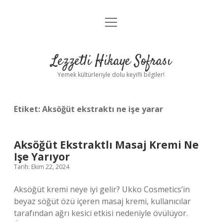
menüyü
Anasayfa
aç
Gizlilik Politikası
Lezzetli Hikaye Sofrası
Yasal Uyarı
Yemek kültürleriyle dolu keyifli bilgiler!
Hakkımızda
Etiket:
Aksöğüt ekstraktı ne işe yarar
Aksöğüt Ekstraktlı Masaj Kremi Ne
Işe Yarıyor
Tarih: Ekim 22, 2024
Aksöğüt kremi neye iyi gelir? Ukko Cosmetics’in
beyaz söğüt özü içeren masaj kremi, kullanıcılar
tarafından ağrı kesici etkisi nedeniyle övülüyor.