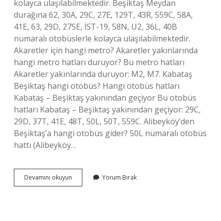
kolayca ulaşılabilmektedir. Beşiktaş Meydan
durağına 62, 30A, 29C, 27E, 129T, 43R, 559C, 58A,
41E, 63, 29D, 27SE, İST-19, 58N, U2, 36L, 40B
numaralı otobüslerle kolayca ulaşılabilmektedir.
Akaretler için hangi metro? Akaretler yakınlarında
hangi metro hatları duruyor? Bu metro hatları
Akaretler yakınlarında duruyor: M2, M7. Kabataş
Beşiktaş hangi otobüs? Hangi otobüs hatları
Kabataş – Beşiktaş yakınından geçiyor Bu otobüs
hatları Kabataş – Beşiktaş yakınından geçiyor: 29C,
29D, 37T, 41E, 48T, 50L, 50T, 559C. Alibeyköy’den
Beşiktaş’a hangi otobüs gider? 50L numaralı otobüs
hattı (Alibeyköy…
Beşiktaş
Devamını okuyun
Yorum Bırak
Akaretler
Hangi
Otobüs
Gider