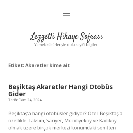
menüyü
Anasayfa
aç
Gizlilik Politikası
Lezzetli Hikaye Sofrası
Yasal Uyarı
Yemek kültürleriyle dolu keyifli bilgiler!
Hakkımızda
Etiket:
Akaretler kime ait
Beşiktaş Akaretler Hangi Otobüs
Gider
Tarih: Ekim 24, 2024
Beşiktaş’a hangi otobüsler gidiyor? Özel; Beşiktaş’a
özellikle Taksim, Sarıyer, Mecidiyeköy ve Kadıköy
olmak üzere birçok merkezi konumdaki semtten