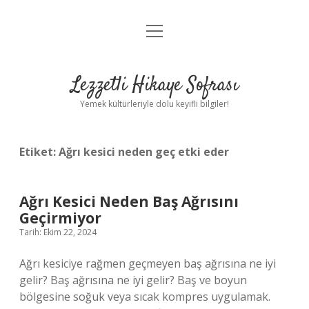
menüyü
Anasayfa
aç
Gizlilik Politikası
Lezzetli Hikaye Sofrası
Yasal Uyarı
Yemek kültürleriyle dolu keyifli bilgiler!
Hakkımızda
Etiket:
Ağrı kesici neden geç etki eder
Ağrı Kesici Neden Baş Ağrısını
Geçirmiyor
Tarih: Ekim 22, 2024
Ağrı kesiciye rağmen geçmeyen baş ağrısına ne iyi
gelir? Baş ağrısına ne iyi gelir? Baş ve boyun
bölgesine soğuk veya sıcak kompres uygulamak.