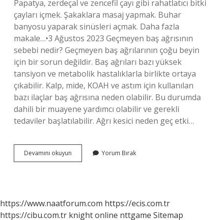
Papatya, zerdeçal ve zencefil çayı gibi rahatlatıcı bitki
çayları içmek. Şakaklara masaj yapmak. Buhar
banyosu yaparak sinüsleri açmak. Daha fazla
makale…•3 Ağustos 2023 Geçmeyen baş ağrısının
sebebi nedir? Geçmeyen baş ağrılarının çoğu beyin
için bir sorun değildir. Baş ağrıları bazı yüksek
tansiyon ve metabolik hastalıklarla birlikte ortaya
çıkabilir. Kalp, mide, KOAH ve astım için kullanılan
bazı ilaçlar baş ağrısına neden olabilir. Bu durumda
dahili bir muayene yardımcı olabilir ve gerekli
tedaviler başlatılabilir. Ağrı kesici neden geç etki…
Ağrı
Devamını okuyun
Yorum Bırak
Kesici
Neden
Baş
Ağrısını
Geçirmiyor
https://www.naatforum.com
https://ecis.com.tr
https://cibu.com.tr
knight online
nttgame
Sitemap