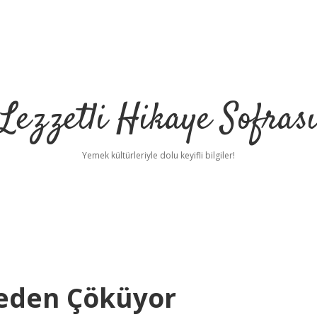
Lezzetli Hikaye Sofras
Yemek kültürleriyle dolu keyifli bilgiler!
eden Çöküyor