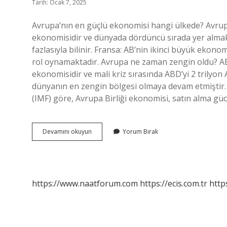
Tarih: Ocak 7, 2025
Avrupa’nın en güçlü ekonomisi hangi ülkede? Avru
ekonomisidir ve dünyada dördüncü sırada yer almakta
fazlasıyla bilinir. Fransa: AB’nin ikinci büyük ekono
rol oynamaktadır. Avrupa ne zaman zengin oldu? A
ekonomisidir ve mali kriz sırasında ABD’yi 2 trilyon
dünyanın en zengin bölgesi olmaya devam etmiştir.
(IMF) göre, Avrupa Birliği ekonomisi, satın alma gü
Avrupa
Devamını okuyun
Yorum Bırak
Ekonomisi
Neden
Çöküyor
https://www.naatforum.com
https://ecis.com.tr
http