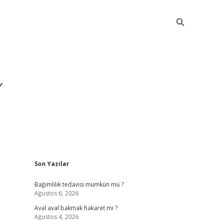
ı
Sidebar
Son Yazılar
betexper giriş
be
Bağımlılık tedavisi mümkün mü ?
Ağustos 6, 2026
Aval aval bakmak hakaret mi ?
Ağustos 4, 2026