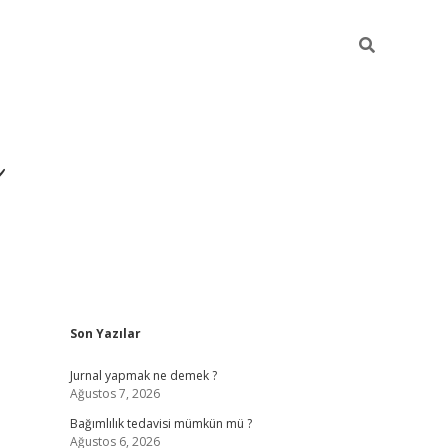
ı
Sidebar
Son Yazılar
betexper gi
Jurnal yapmak ne demek ?
Ağustos 7, 2026
Bağımlılık tedavisi mümkün mü ?
Ağustos 6, 2026