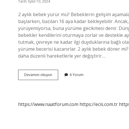
Tarih: Eylül 10, 2024
2 aylık bebek yürür mü? Bebeklerin gelişim aşamalar
başlarken, bazıları 16 aya kadar bekleyebilir. Ancak
yürüyemiyorsa, buna yürüme gecikmesi denir. Dünya
bebekler kendilerini oturmaya zorlar ve destekle a
tutmak, çevreye ne kadar ilgi duyduklarına bağlı ola
yürüme becerisi kazanırlar. 2 aylık bebek döner mi?
daha düzenli hareketlerle yer değiştirir.…
2
Devamını okuyun
6 Yorum
Aylık
Bebek
Yürütülür
Mü
https://www.naatforum.com
https://ecis.com.tr
http