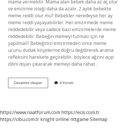
mama vermektir. Mama alan bebek daha az aç olur
ve emzirme isteği daha da azalır. 2 aylık bebekte
meme reddi olur mu? Bebekler neredeyse her ay
meme reddi yaşayabilirler. Her emzirmede meme
reddedebilir veya sadece bazı emzirmelerde meme
reddedebilir. Bebeğin memeyi tutması için ne
yapılmalı? Bebeğinizi emzirmeden önce meme
ucunu dudak köşelerine doğru değdirerek arama
refleksini harekete geçirebilir, böylece ağzını açıp
dilini dışarı çıkararak memeyi daha rahat…
Meme
Devamını okuyun
6 Yorum
Reddi
En
Çok
Hangi
Ayda
https://www.naatforum.com
https://ecis.com.tr
Olur
https://cibu.com.tr
knight online
nttgame
Sitemap