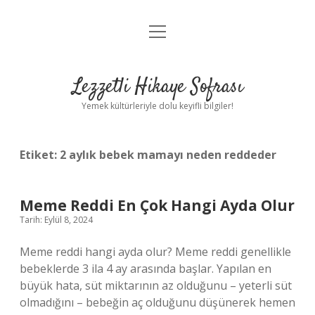
menüyü
Anasayfa
aç
Gizlilik Politikası
Lezzetli Hikaye Sofrası
Yasal Uyarı
Yemek kültürleriyle dolu keyifli bilgiler!
Hakkımızda
Etiket:
2 aylık bebek mamayı neden reddeder
Meme Reddi En Çok Hangi Ayda Olur
Tarih: Eylül 8, 2024
Meme reddi hangi ayda olur? Meme reddi genellikle
bebeklerde 3 ila 4 ay arasında başlar. Yapılan en
büyük hata, süt miktarının az olduğunu – yeterli süt
olmadığını – bebeğin aç olduğunu düşünerek hemen