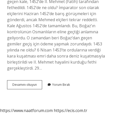
geçen kale, 1452’de II. Mehmet (Fatih) tarafından
fethedildi. 1452’de ne oldu? İmparator son olarak
elçilerini Haziran 1452’de barış görüşmeleri için
gönderdi, ancak Mehmed elçileri tekrar reddetti.
Kale Ağustos 1452’de tamamlandı. Bu, Boğaz’ın
kontrolünün Osmanlıların eline geçtiği anlamına
geliyordu. O zamandan beri Boğaz’dan geçen
gemiler geçiş için ödeme yapmak zorundaydı. 1453
yılında ne oldu? 6 Nisan 1453’te ordularına verdiği
kara kuşatması emri daha sonra deniz kuşatmasıyla
birleştirildi ve II. Mehmet hayalini kurduğu fethi
gerçekleştirdi. 29…
1452
Devamını okuyun
Yorum Bırak
Yılında
Ne
Oldu
https://www.naatforum.com
https://ecis.com.tr