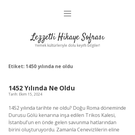
menüyü
Anasayfa
aç
Gizlilik Politikası
Lezzetli Hikaye Sofrası
Yasal Uyarı
Yemek kültürleriyle dolu keyifli bilgiler!
Hakkımızda
Etiket:
1450 yılında ne oldu
1452 Yılında Ne Oldu
Tarih: Ekim 15, 2024
1452 yılında tarihte ne oldu? Doğu Roma döneminde
Durusu Gölü kenarına inşa edilen Trikos Kalesi,
İstanbul’un en önde gelen savunma hatlarından
birini oluşturuyordu. Zamanla Cenevizlilerin eline