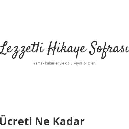
Lezzetli Hikaye Sofras
Yemek kültürleriyle dolu keyifli bilgiler!
 Ücreti Ne Kadar