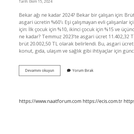
Tarih: Ekim 15, 2024
Bekar ağı ne kadar 2024? Bekar bir çalışan için: Brüt 
asgari ücretin %60’ı. Eşi çalışmayan evli çalışanlar 
için: İlk çocuk için %10, ikinci çocuk için %15 ve üçü
ne kadar? Temmuz 2023’te asgari ücret 11.402,32 TL 
brüt 20.002,50 TL olarak belirlendi. Bu, asgari ücre
konut, gıda, ulaşım ve sağlık gibi ihtiyaçlar için günc
Bekar
Devamını okuyun
Yorum Bırak
Birinin
Asgari
Ücreti
Ne
Kadar
https://www.naatforum.com
https://ecis.com.tr
http