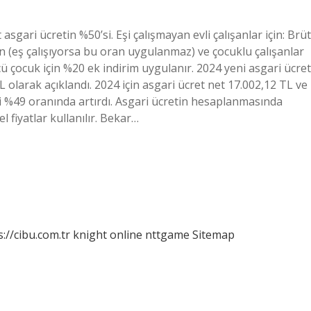
asgari ücretin %50’si. Eşi çalışmayan evli çalışanlar için: Brüt
için (eş çalışıyorsa bu oran uygulanmaz) ve çocuklu çalışanlar
ncü çocuk için %20 ek indirim uygulanır. 2024 yeni asgari ücret
olarak açıklandı. 2024 için asgari ücret net 17.002,12 TL ve
ti %49 oranında artırdı. Asgari ücretin hesaplanmasında
el fiyatlar kullanılır. Bekar…
s://cibu.com.tr
knight online
nttgame
Sitemap