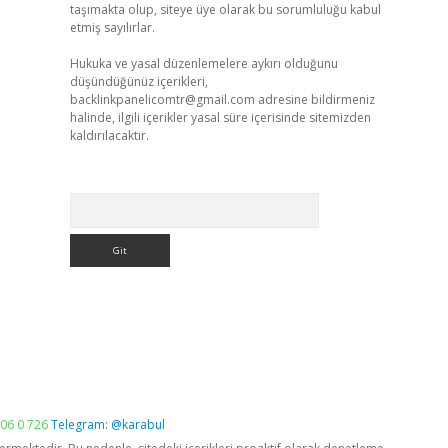
taşımakta olup, siteye üye olarak bu sorumluluğu kabul
etmiş sayılırlar.
Hukuka ve yasal düzenlemelere aykırı olduğunu
düşündüğünüz içerikleri,
backlinkpanelicomtr@gmail.com
adresine bildirmeniz
halinde, ilgili içerikler yasal süre içerisinde sitemizden
kaldırılacaktır.
Arama
06 0 726
Telegram: @karabul