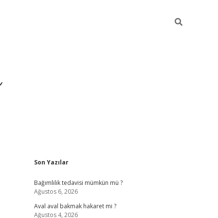
ı
Sidebar
Son Yazılar
betexper giriş
betexp
Bağımlılık tedavisi mümkün mü ?
Ağustos 6, 2026
Aval aval bakmak hakaret mi ?
Ağustos 4, 2026