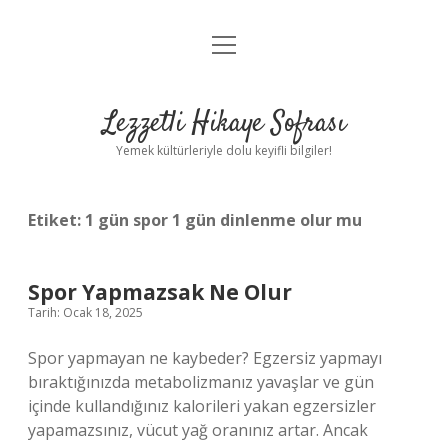
menüyü
Anasayfa
aç
Gizlilik Politikası
Lezzetli Hikaye Sofrası
Yasal Uyarı
Yemek kültürleriyle dolu keyifli bilgiler!
Hakkımızda
Etiket:
1 gün spor 1 gün dinlenme olur mu
Spor Yapmazsak Ne Olur
Tarih: Ocak 18, 2025
Spor yapmayan ne kaybeder? Egzersiz yapmayı
bıraktığınızda metabolizmanız yavaşlar ve gün
içinde kullandığınız kalorileri yakan egzersizler
yapamazsınız, vücut yağ oranınız artar. Ancak