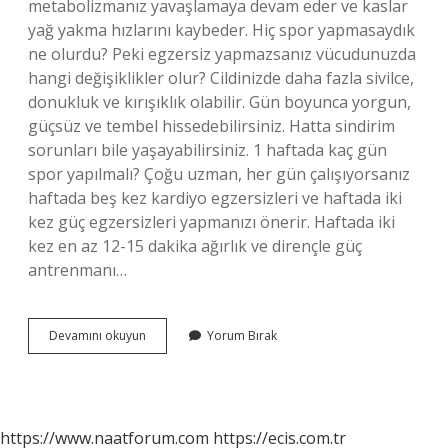
metabolizmanız yavaşlamaya devam eder ve kaslar
yağ yakma hızlarını kaybeder. Hiç spor yapmasaydık
ne olurdu? Peki egzersiz yapmazsanız vücudunuzda
hangi değişiklikler olur? Cildinizde daha fazla sivilce,
donukluk ve kırışıklık olabilir. Gün boyunca yorgun,
güçsüz ve tembel hissedebilirsiniz. Hatta sindirim
sorunları bile yaşayabilirsiniz. 1 haftada kaç gün
spor yapılmalı? Çoğu uzman, her gün çalışıyorsanız
haftada beş kez kardiyo egzersizleri ve haftada iki
kez güç egzersizleri yapmanızı önerir. Haftada iki
kez en az 12-15 dakika ağırlık ve dirençle güç
antrenmanı…
Spor
Devamını okuyun
Yorum Bırak
Yapmazsak
Ne
Olur
https://www.naatforum.com
https://ecis.com.tr