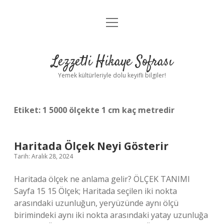
menüyü
Anasayfa
aç
Gizlilik Politikası
Lezzetli Hikaye Sofrası
Yasal Uyarı
Yemek kültürleriyle dolu keyifli bilgiler!
Hakkımızda
Etiket:
1 5000 ölçekte 1 cm kaç metredir
Haritada Ölçek Neyi Gösterir
Tarih: Aralık 28, 2024
Haritada ölçek ne anlama gelir? ÖLÇEK TANIMI
Sayfa 15 15 Ölçek; Haritada seçilen iki nokta
arasındaki uzunluğun, yeryüzünde aynı ölçü
birimindeki aynı iki nokta arasındaki yatay uzunluğa