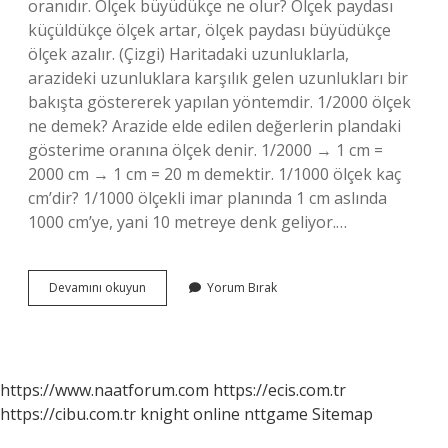
oranıdır. Ölçek büyüdükçe ne olur? Ölçek paydası
küçüldükçe ölçek artar, ölçek paydası büyüdükçe
ölçek azalır. (Çizgi) Haritadaki uzunluklarla,
arazideki uzunluklara karşılık gelen uzunlukları bir
bakışta göstererek yapılan yöntemdir. 1/2000 ölçek
ne demek? Arazide elde edilen değerlerin plandaki
gösterime oranına ölçek denir. 1/2000 → 1 cm =
2000 cm → 1 cm = 20 m demektir. 1/1000 ölçek kaç
cm’dir? 1/1000 ölçekli imar planında 1 cm aslında
1000 cm’ye, yani 10 metreye denk geliyor.…
Haritada
Devamını okuyun
Yorum Bırak
Ölçek
Neyi
Gösterir
https://www.naatforum.com
https://ecis.com.tr
https://cibu.com.tr
knight online
nttgame
Sitemap